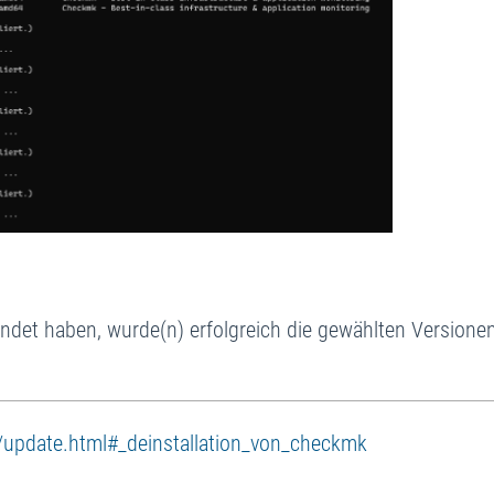
det haben, wurde(n) erfolgreich die gewählten Versione
/update.html#_deinstallation_von_checkmk