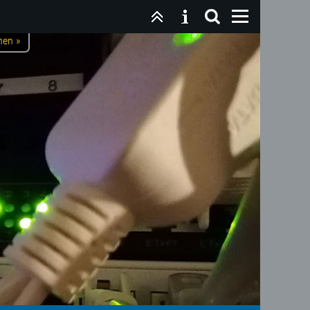
nen »