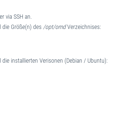
er via SSH an.
d die Größe(n) des
/opt/omd
Verzeichnises:
ie installierten Verisonen (Debian / Ubuntu):