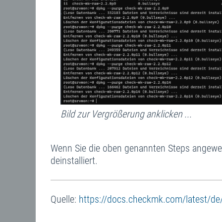
Bild zur Vergrößerung anklicken ...
Wenn Sie die oben genannten Steps angewen
deinstalliert.
Quelle:
https://docs.checkmk.com/latest/de