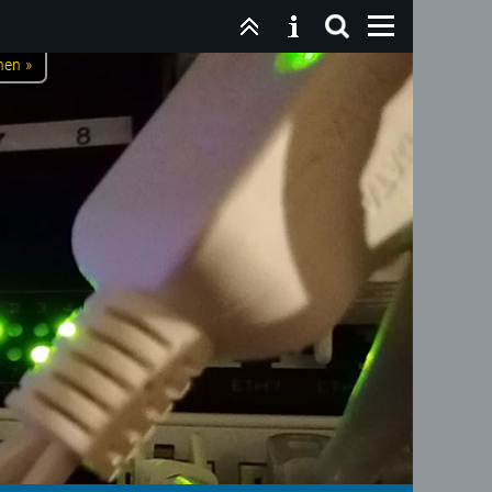
nen »