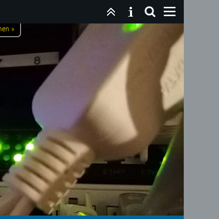
nen »