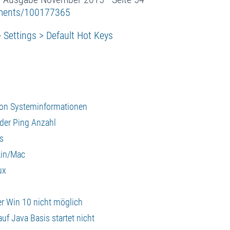
uments/100177365
> Settings > Default Hot Keys
on Systeminformationen
er Ping Anzahl
s
Lin/Mac
ux
r Win 10 nicht möglich
uf Java Basis startet nicht