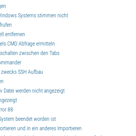
gen
Windows Systems stimmen nicht
frufen
ll entfernen
tels CMD Abfrage ermitteln
rschalten zwischen den Tabs
 Commander
ls zwecks SSH Aufbau
en
sv Datei werden nicht angezeigt
ngezeigt
ror 88
System beendet worden ist
ortieren und in ein anderes Importieren