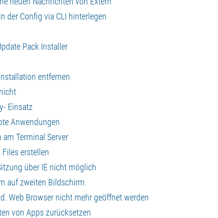
keine neuen Nachrichten von Extern
in der Config via CLI hinterlegen
date Pack Installer
 Installation entfernen
nicht
xy- Einsatz
emote Anwendungen
n am Terminal Server
 Files erstellen
Sitzung über IE nicht möglich
im auf zweiten Bildschirm
Std. Web Browser nicht mehr geöffnet werden
lten von Apps zurücksetzen