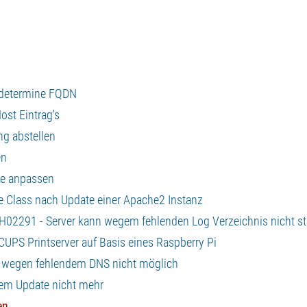
 determine FQDN
ost Eintrag's
ng abstellen
en
ke anpassen
e Class nach Update einer Apache2 Instanz
H02291 - Server kann wegem fehlenden Log Verzeichnis nicht st
CUPS Printserver auf Basis eines Raspberry Pi
es wegen fehlendem DNS nicht möglich
nem Update nicht mehr
en