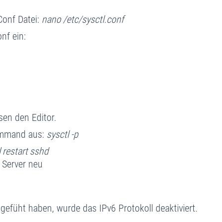
Conf Datei:
nano /etc/sysctl.conf
nf ein:
sen den Editor.
ommand aus:
sysctl -p
 restart sshd
 Server neu
efüht haben, wurde das IPv6 Protokoll deaktiviert.