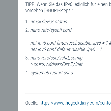
TIPP: Wenn Sie das IPv6 lediglich für einen 
vorgehen [SHORT-Steps]:
nmcli device status
nano /etc/sysctl.conf
net.ipv6.conf.[interface].disable_ipv6 = 1
net.ipv6.conf.default.disable_ipv6 = 1
nano /etc/ssh/sshd_config
> check AddressFamily inet
systemctl restart sshd
Quelle:
https://www.thegeekdiary.com/centos