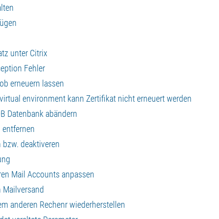
lten
fügen
z unter Citrix
eption Fehler
Job erneuern lassen
 virtual environment kann Zertifikat nicht erneuert werden
aDB Datenbank abändern
h entfernen
 bzw. deaktiveren
ung
eren Mail Accounts anpassen
n Mailversand
inem anderen Rechenr wiederherstellen