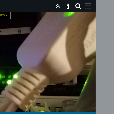
nen »