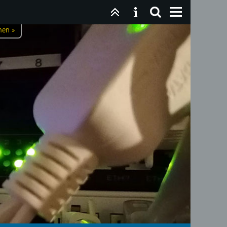
nen »