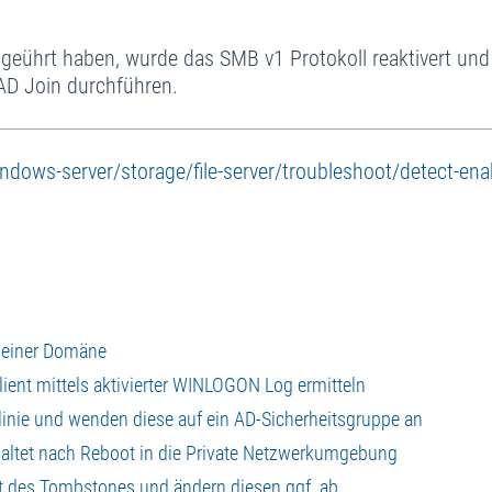
geührt haben, wurde das SMB v1 Protokoll reaktivert und
 AD Join durchführen.
ndows-server/storage/file-server/troubleshoot/detect-ena
CA einer Domäne
lient mittels aktivierter WINLOGON Log ermitteln
htlinie und wenden diese auf ein AD-Sicherheitsgruppe an
haltet nach Reboot in die Private Netzwerkumgebung
ert des Tombstones und ändern diesen ggf. ab