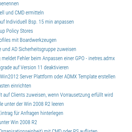
umbenennen
ell und CMD ermitteln
 auf Individuell Bsp. 15 min anpassen
oup Policy Stores
profiles mit Boardwerkzeugen
nie und AD Sicherheitsgruppe zuweisen
ng meldet Fehler beim Anpassen einer GPO - inetres.admx
grade auf Version 11 deaktivieren
/ Win2012 Server Plattform oder ADMX Template erstellen
asten einrichten
elt auf Clients zuweisen, wenn Vorrausetzung erfüllt wird
le unter der Win 2008 R2 leeren
intrag für Anfragen hinterlegen
 unter Win 2008 R2
(Organisationseinheit) mit CMD oder PS auflisten