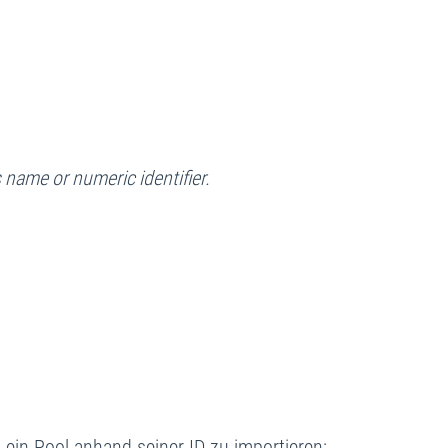
 name or numeric identifier.
in Pool anhand seiner ID zu importieren: