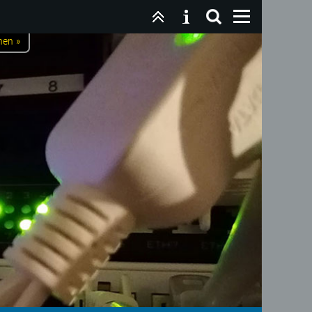
nen »