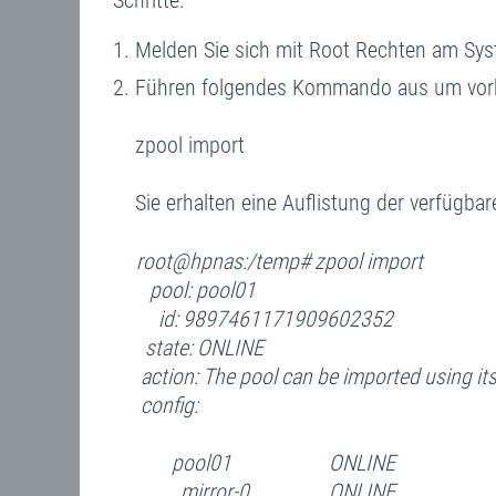
Schritte:
Melden Sie sich mit Root Rechten am Sys
Führen folgendes Kommando aus um vorh
zpool import
Sie erhalten eine Auflistung der verfügb
root@hpnas:/temp# zpool import
pool: pool01
id: 9897461171909602352
state: ONLINE
action: The pool can be imported using its
config:
pool01 ONLINE
mirror-0 ONLINE