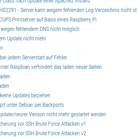
e Class nach Update einer Apache2 Instanz
H02291 - Server kann wegem fehlenden Log Verzeichnis nicht st
CUPS Printserver auf Basis eines Raspberry Pi
es wegen fehlendem DNS nicht möglich
nem Update nicht mehr
en
ei jedem Serverstart auf Fehler
er Raspbian verhindert das laden neuer Seiten
raden
aden
 keine Updates beziehen
it unter Debian per Backports
pdate/neurer Verison nicht mehr gestartet werden
sicherung vor SSH Brute Force Attacken v1
sicherung vor SSH Brute Force Attacken v2