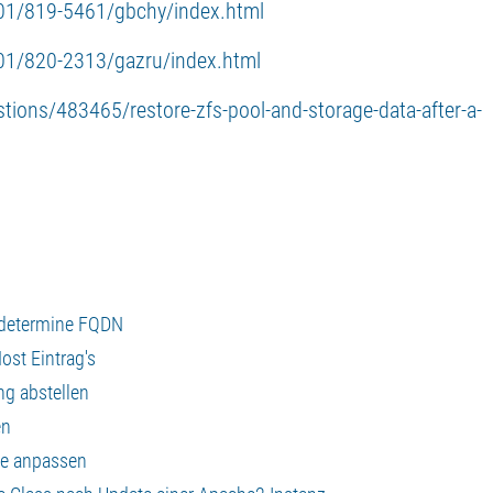
-01/819-5461/gbchy/index.html
01/820-2313/gazru/index.html
tions/483465/restore-zfs-pool-and-storage-data-after-a-
 determine FQDN
ost Eintrag's
ng abstellen
en
ke anpassen