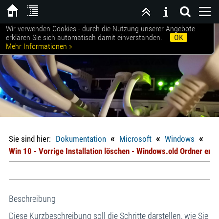
Wir verwenden Cookies - durch die Nutzung unserer Angebote
Willkommen bei SCHROETER|EDV
erklären Sie sich automatisch damit einverstanden.
OK
Mehr Informationen »
«
«
«
Sie sind hier:
Dokumentation
Microsoft
Windows
Win 10 - Vorrige Installation löschen - Windows.old Ordner ent
Beschreibung
Diese Kurzbeschreibung soll die Schritte darstellen, wie Sie