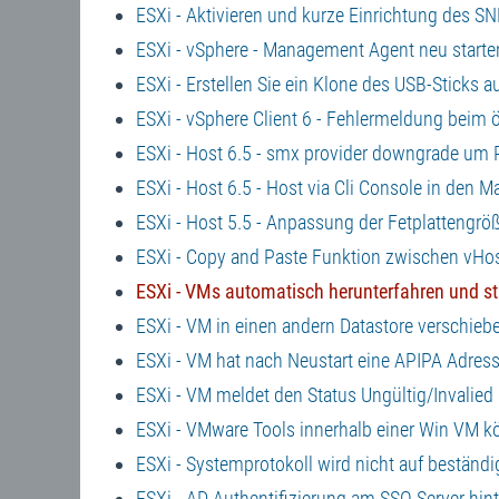
ESXi - Aktivieren und kurze Einrichtung des S
ESXi - vSphere - Management Agent neu starte
ESXi - Erstellen Sie ein Klone des USB-Sticks a
ESXi - vSphere Client 6 - Fehlermeldung beim
ESXi - Host 6.5 - smx provider downgrade um
ESXi - Host 6.5 - Host via Cli Console in den
ESXi - Host 5.5 - Anpassung der Fetplattengrö
ESXi - Copy and Paste Funktion zwischen vHos
ESXi - VMs automatisch herunterfahren und st
ESXi - VM in einen andern Datastore verschieb
ESXi - VM hat nach Neustart eine APIPA Adres
ESXi - VM meldet den Status Ungültig/Invalied
ESXi - VMware Tools innerhalb einer Win VM kö
ESXi - Systemprotokoll wird nicht auf beständ
ESXi - AD Authentifizierung am SSO Server hin