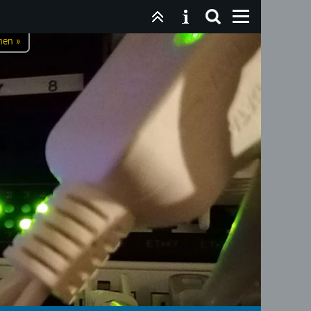
nen »