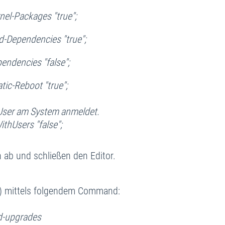
el-Packages "true";
-Dependencies "true";
ndencies "false";
ic-Reboot "true";
 User am System anmeldet.
thUsers "false";
 ab und schließen den Editor.
n) mittels folgendem Command:
ed-upgrades