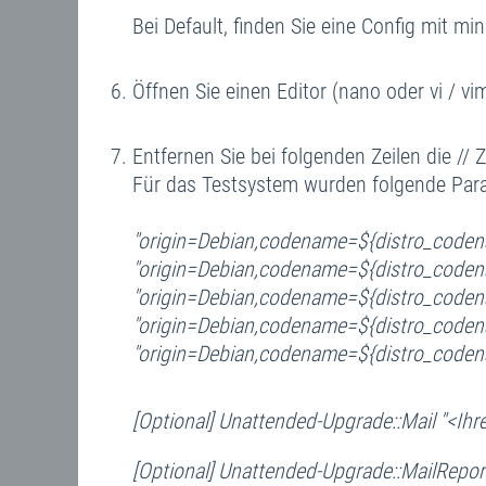
Bei Default, finden Sie eine Config mit m
Öffnen Sie einen Editor (nano oder vi / vi
Entfernen Sie bei folgenden Zeilen die //
Für das Testsystem wurden folgende Para
"origin=Debian,codename=${distro_coden
"origin=Debian,codename=${distro_coden
"origin=Debian,codename=${distro_codena
"origin=Debian,codename=${distro_codena
"origin=Debian,codename=${distro_codenam
[Optional] Unattended-Upgrade::Mail "<Ihr
[Optional] Unattended-Upgrade::MailReport 