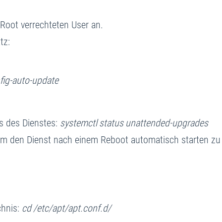
Root verrechteten User an.
tz:
nfig-auto-update
us des Dienstes:
systemctl status unattended-upgrades
m den Dienst nach einem Reboot automatisch starten zu
chnis:
cd /etc/apt/apt.conf.d/