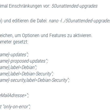
inimal Einschränkungen vor:
50unattended-upgrades
m) und editieren die Datei:
nano -l ./50unattended-upgrade
 Zeichen, um Optionen und Features zu aktivieren.
meter gesetzt:
ame}-updates";
ame}-proposed-updates";
me},label=Debian";
me},label=Debian-Security";
e}-security,label=Debian-Security";
eMailAdresse>";
"only-on-error";