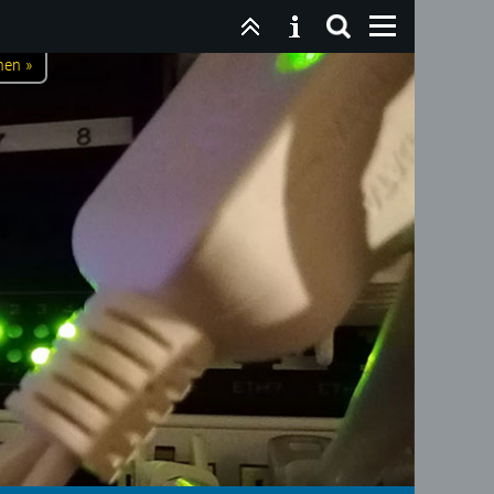
nen »