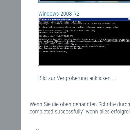
Windows 2008 R2
Bild zur Vergrößerung anklicken ...
Wenn Sie die oben genannten Schritte durch
completed successfully" wenn alles erfolgrei