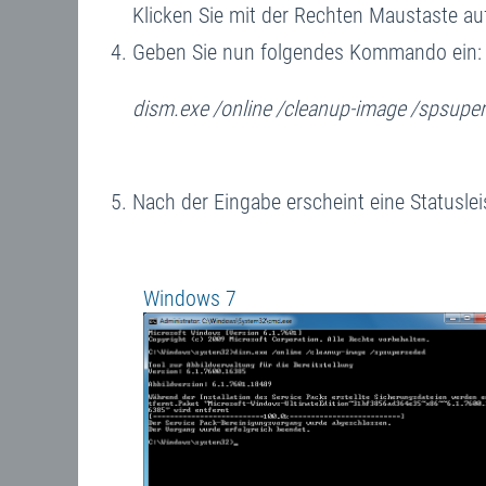
Klicken Sie mit der Rechten Maustaste au
Geben Sie nun folgendes Kommando ein:
dism.exe /online /cleanup-image /spsupe
Nach der Eingabe erscheint eine Statusle
Windows 7