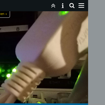
nen »