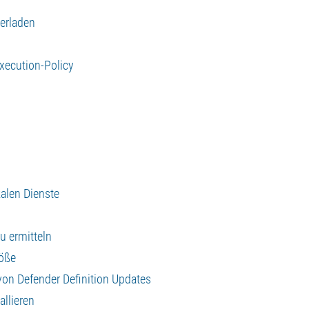
terladen
n
xecution-Policy
kalen Dienste
u ermitteln
röße
on Defender Definition Updates
allieren