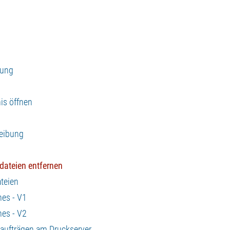
zung
is öffnen
reibung
dateien entfernen
teien
hes - V1
hes - V2
kaufträgen am Druckserver