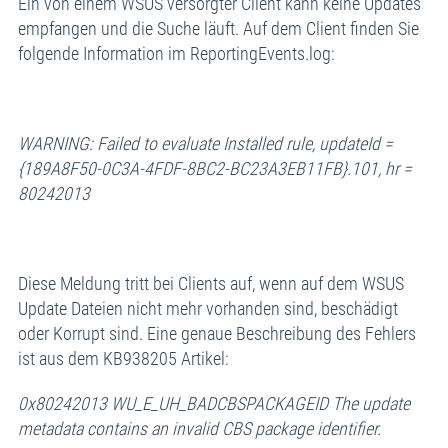
Ein von einem WSUS versorgter Client kann keine Updates
empfangen und die Suche läuft. Auf dem Client finden Sie
folgende Information im ReportingEvents.log:
WARNING: Failed to evaluate Installed rule, updateId =
{189A8F50-0C3A-4FDF-8BC2-BC23A3EB11FB}.101, hr =
80242013
Diese Meldung tritt bei Clients auf, wenn auf dem WSUS
Update Dateien nicht mehr vorhanden sind, beschädigt
oder Korrupt sind. Eine genaue Beschreibung des Fehlers
ist aus dem KB938205 Artikel:
0x80242013 WU_E_UH_BADCBSPACKAGEID The update
metadata contains an invalid CBS package identifier.