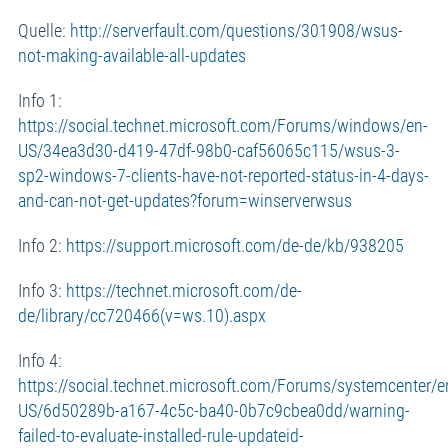
Quelle:
http://serverfault.com/questions/301908/wsus-
not-making-available-all-updates
Info 1:
https://social.technet.microsoft.com/Forums/windows/en-
US/34ea3d30-d419-47df-98b0-caf56065c115/wsus-3-
sp2-windows-7-clients-have-not-reported-status-in-4-days-
and-can-not-get-updates?forum=winserverwsus
Info 2:
https://support.microsoft.com/de-de/kb/938205
Info 3:
https://technet.microsoft.com/de-
de/library/cc720466(v=ws.10).aspx
Info 4:
https://social.technet.microsoft.com/Forums/systemcenter/e
US/6d50289b-a167-4c5c-ba40-0b7c9cbea0dd/warning-
failed-to-evaluate-installed-rule-updateid-