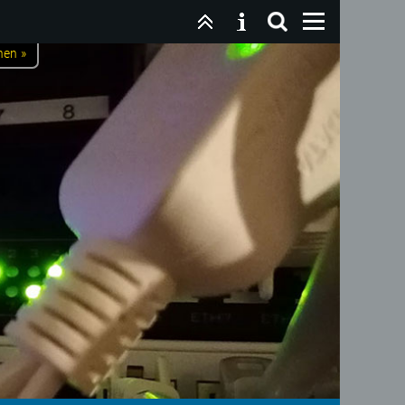
nen »