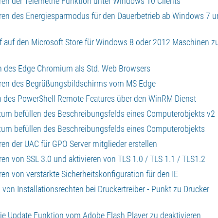
eren der Telemetrie Funktion unter Windows 10 Clients
ieren des Energiesparmodus für den Dauerbetrieb ab Windows 7 
iff auf den Microsoft Store für Windows 8 oder 2012 Maschinen z
gen des Edge Chromium als Std. Web Browsers
vieren des Begrüßungsbildschirms vom MS Edge
ren des PowerShell Remote Features über den WinRM Dienst
t zum befüllen des Beschreibungsfelds eines Computerobjekts v2
t zum befüllen des Beschreibungsfelds eines Computerobjekts
ren der UAC für GPO Server mitglieder erstellen
ren von SSL 3.0 und aktivieren von TLS 1.0 / TLS 1.1 / TLS1.2
ren von verstärkte Sicherheitskonfiguration für den IE
 von Installationsrechten bei Druckertreiber - Punkt zu Drucker
 die Update Funktion vom Adobe Flash Player zu deaktivieren