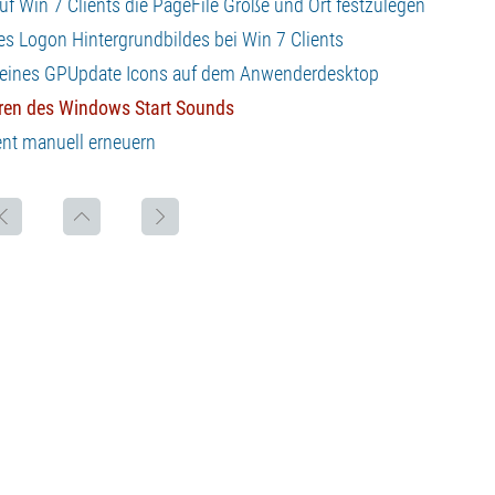
auf Win 7 Clients die PageFile Größe und Ort festzulegen
es Logon Hintergrundbildes bei Win 7 Clients
len eines GPUpdate Icons auf dem Anwenderdesktop
ieren des Windows Start Sounds
ent manuell erneuern